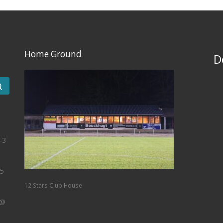
Home Ground
D
Search …
-3
5
12 Stars Club House
 @