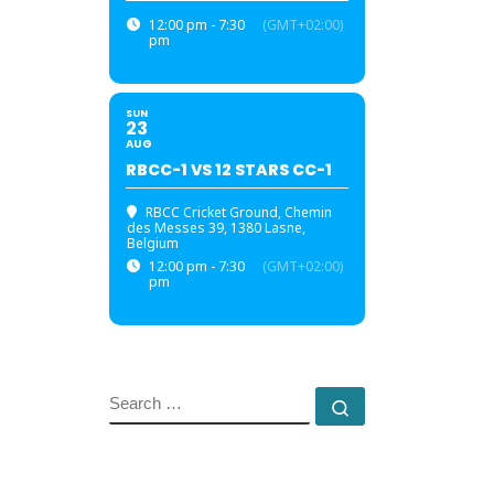
12:00 pm - 7:30
(GMT+02:00)
pm
SUN
23
AUG
RBCC-1 VS 12 STARS CC-1
RBCC Cricket Ground
, Chemin
des Messes 39, 1380 Lasne,
Belgium
12:00 pm - 7:30
(GMT+02:00)
pm
SEARCH
Search …