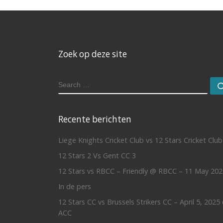
Zoek op deze site
SEARCH
Recente berichten
Liege Knights Cricket Club vs 12 Stars Cricket Club
12 Stars 2 Vs Gent CC 3
12 Stars vs RBCC – Friendly @ RBCC – 11 May 202
In de pers
12 Stars CC vs Brussels Strikers CC – April 5, 2025
ACC