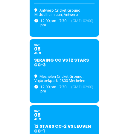
Antwerp Cricket Ground
,
Middelheimlaan, Antwerp
12:00 pm - 7:30
(GMT+02:00)
pm
SAT
08
AUG
SERAING CC VS 12 STARS
CC-3
Mechelen Cricket Ground
,
Vrijbroekpark, 2800 Mechelen
12:00 pm - 7:30
(GMT+02:00)
pm
SAT
08
AUG
12 STARS CC-2 VS LEUVEN
CC-1