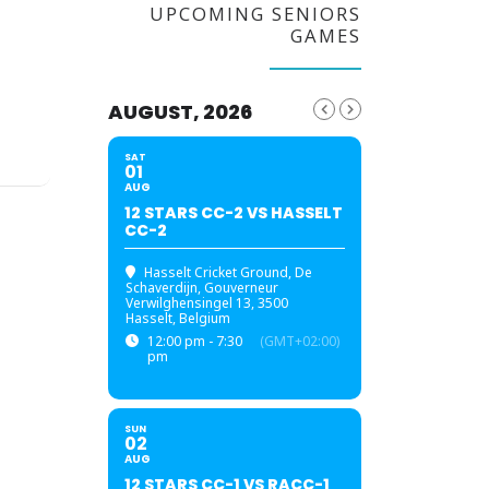
UPCOMING SENIORS
GAMES
AUGUST, 2026
SAT
01
AUG
12 STARS CC-2 VS HASSELT
CC-2
Hasselt Cricket Ground
, De
Schaverdijn, Gouverneur
Verwilghensingel 13, 3500
Hasselt, Belgium
12:00 pm - 7:30
(GMT+02:00)
pm
SUN
02
AUG
12 STARS CC-1 VS RACC-1