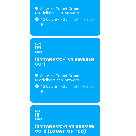
Antwerp Cricket Ground
,
Middelheimlaan, Antwerp
12:00 pm - 7:30
(GMT+02:00)
pm
SUN
09
AUG
12 STARS CC-1 VS BEVEREN
CC-1
Antwerp Cricket Ground
,
Middelheimlaan, Antwerp
12:00 pm - 7:30
(GMT+02:00)
pm
SAT
15
AUG
12 STARS CC-3 VS BRUGGE
CC-2 (LOCATION TBD)